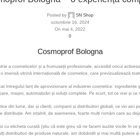
Posted by
SN Shop
octombrie 16, 2024
On mai 4, 2022
0
Cosmoprof Bologna
trie a cosmeticelor și a frumuseții profesionale, accesibil oricui active
o imensă vitrină internațională de cosmetice, care previzualizează toate
t întregului lanț de aprovizionare al industriei cosmetice: ingrediente ș
are, mașini, automatizări și soluții complete. Pe scurt, tot ce vrei și ce n
din lume, dar și clienți, companii și distribuitori globali, ce vin aici 
 de distribuție. Am intalnit, de asemenea, foarte mulți români care au de
i cu eticheta curată (știu că este greu să ne facem auzite vocile în ce
lți distribuitori de produse naturale, am dobândit și mai multă putere și