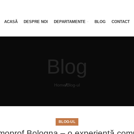
ACASĂ
DESPRE NOI
DEPARTAMENTE
BLOG
CONTACT
Blog
Home
/
Blog-ul
BLOG-UL
oprof Bologna – o experiență com