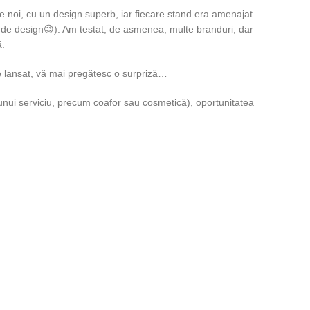
 noi, cu un design superb, iar fiecare stand era amenajat
a de design😉). Am testat, de asmenea, multe branduri, dar
ă.
e lansat, vă mai pregătesc o surpriză…
 unui serviciu, precum coafor sau cosmetică), oportunitatea
!