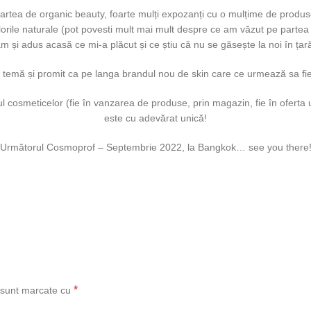
tea de organic beauty, foarte mulți expozanți cu o mulțime de produse
lorile naturale (pot povesti mult mai mult despre ce am văzut pe parte
m și adus acasă ce mi-a plăcut și ce știu că nu se găsește la noi în țar
ă temă și promit ca pe langa brandul nou de skin care ce urmează sa fi
l cosmeticelor (fie în vanzarea de produse, prin magazin, fie în oferta
este cu adevărat unică!
Următorul Cosmoprof – Septembrie 2022, la Bangkok… see you there
*
i sunt marcate cu