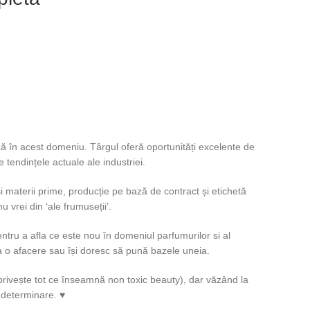
ază în acest domeniu. Târgul oferă oportunități excelente de
 tendințele actuale ale industriei.
i materii prime, producție pe bază de contract și etichetă
u vrei din ‘ale frumuseții’.
pentru a afla ce este nou în domeniul parfumurilor si al
ja o afacere sau își doresc să pună bazele uneia.
 privește tot ce înseamnă non toxic beauty), dar văzând la
 determinare. ♥️