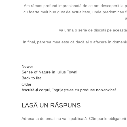
Am rămas profund impresionată de ce am descoperit la par
cu foarte mult bun gust de actualitate, unde predominau f
a
Va urma o serie de discuții pe aceast
În final, părerea mea este că dacă ai o afacere în domeniu
Newer
Sense of Nature în Iulius Town!
Back to list
Older
Ascultă-ți corpul, îngrijește-te cu produse non-toxice!
LASĂ UN RĂSPUNS
Adresa ta de email nu va fi publicată.
Câmpurile obligatori