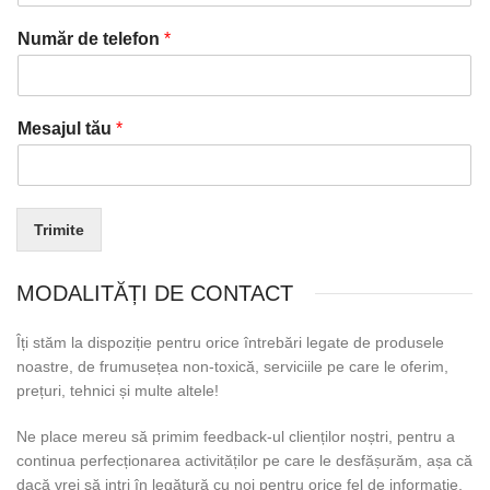
Număr de telefon
*
Mesajul tău
*
Trimite
MODALITĂȚI DE CONTACT
Îți stăm la dispoziție pentru orice întrebări legate de produsele
noastre, de frumusețea non-toxică, serviciile pe care le oferim,
prețuri, tehnici și multe altele!
Ne place mereu să primim feedback-ul clienților noștri, pentru a
continua perfecționarea activităților pe care le desfășurăm, așa că
dacă vrei să intri în legătură cu noi pentru orice fel de informație,