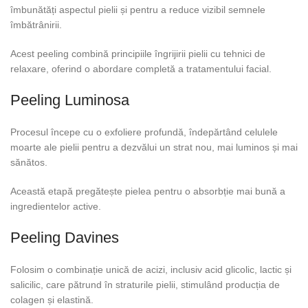
îmbunătăți aspectul pielii și pentru a reduce vizibil semnele
îmbătrânirii.
Acest peeling combină principiile îngrijirii pielii cu tehnici de
relaxare, oferind o abordare completă a tratamentului facial.
Peeling Luminosa
Procesul începe cu o exfoliere profundă, îndepărtând celulele
moarte ale pielii pentru a dezvălui un strat nou, mai luminos și mai
sănătos.
Această etapă pregătește pielea pentru o absorbție mai bună a
ingredientelor active.
Peeling Davines
Folosim o combinație unică de acizi, inclusiv acid glicolic, lactic și
salicilic, care pătrund în straturile pielii, stimulând producția de
colagen și elastină.