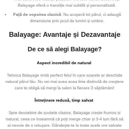
Balayage oferă o tranziție mai subtilă și personalizată.
Față de vopsirea clasică
: Nu acoperă tot părul, ci adaugă
dimensiune prin jocul de lumini și umbre.
Balayage: Avantaje și Dezavantaje
De ce să alegi Balayage?
Aspect incredibil de natural
Tehnica Balayage imită perfect felul în care soarele ar deschide
natural părul tău. Nu vei mai avea acea linie distinctă de creștere
care te obligă să mergi la salon la fiecare 3 săptămâni!
Întreținere redusă, timp salvat
Spre deosebire de șuvițele clasice, Balayage crește frumos și
natural, ceea ce înseamnă că poți merge chiar și 3-4 luni fără să
ai nevoie de o retușare. Gândește-te la toate acele ore salvate