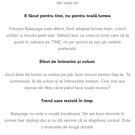
din viața ta!
E făcut pentru tine, nu pentru toată lumea
Fiecare Balayage este diferit, fiind adaptat formei feței, culorii
ochilor și tonului pielii tale. Stilistul bun va crea un look care să te
pună în valoare pe TINE, nu pe vecina ta sau pe vedeta
preferată.
Efect de întinerire și volum
Jocul ăsta de lumini și umbre pe păr face minuni pentru fața ta. Te
luminează, îți dă volum și te întinerește instant. Cine mai are
nevoie de filtre când părul face toată munca?
Trend care rezistă în timp
Balayage nu este o modă trecătoare. De ani buni domină în
lumea hair styling-ului și nu dă semne că ar dispărea curând. Este
o investiție de lungă durată.