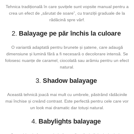
Tehnica tradițională în care șuvițele sunt vopsite manual pentru a
crea un efect de „sărutat de soare”, cu tranziții graduale de la
rădăcină spre vârf.
2.
Balayage pe păr închis la culoare
O variantă adaptată pentru brunete și șatene, care adaugă
dimensiune și lumină fără a fi necesară o decolorare intensă. Se
folosesc nuanțe de caramel, ciocolată sau arămiu pentru un efect
natural.
3.
Shadow balayage
Această tehnică joacă mai mult cu umbrele, păstrând rădăcinile
mai închise și creând contrast. Este perfectă pentru cele care vor
un look mai dramatic dar totuși natural.
4.
Babylights balayage