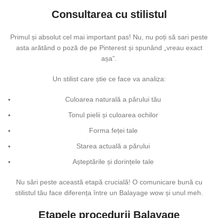
Consultarea cu stilistul
Primul și absolut cel mai important pas! Nu, nu poți să sari peste
asta arătând o poză de pe Pinterest și spunând „vreau exact
așa”.
Un stilist care știe ce face va analiza:
Culoarea naturală a părului tău
Tonul pielii și culoarea ochilor
Forma feței tale
Starea actuală a părului
Așteptările și dorințele tale
Nu sări peste această etapă crucială! O comunicare bună cu
stilistul tău face diferența între un Balayage wow și unul meh.
Etapele procedurii Balayage