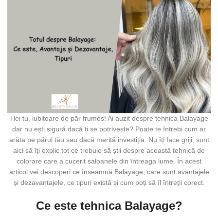
Hei tu, iubitoare de păr frumos! Ai auzit despre tehnica Balayage
dar nu ești sigură dacă ți se potrivește? Poate te întrebi cum ar
arăta pe părul tău sau dacă merită investiția. Nu îți face griji, sunt
aici să îți explic tot ce trebuie să știi despre această tehnică de
colorare care a cucerit saloanele din întreaga lume. În acest
articol vei descoperi ce înseamnă Balayage, care sunt avantajele
și dezavantajele, ce tipuri există și cum poți să îl întreții corect.
Ce este tehnica Balayage?