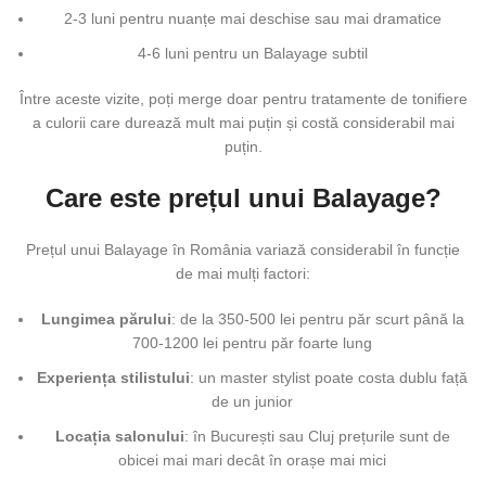
2-3 luni pentru nuanțe mai deschise sau mai dramatice
4-6 luni pentru un Balayage subtil
Între aceste vizite, poți merge doar pentru tratamente de tonifiere
a culorii care durează mult mai puțin și costă considerabil mai
puțin.
Care este prețul unui Balayage?
Prețul unui Balayage în România variază considerabil în funcție
de mai mulți factori:
Lungimea părului
: de la 350-500 lei pentru păr scurt până la
700-1200 lei pentru păr foarte lung
Experiența stilistului
: un master stylist poate costa dublu față
de un junior
Locația salonului
: în București sau Cluj prețurile sunt de
obicei mai mari decât în orașe mai mici