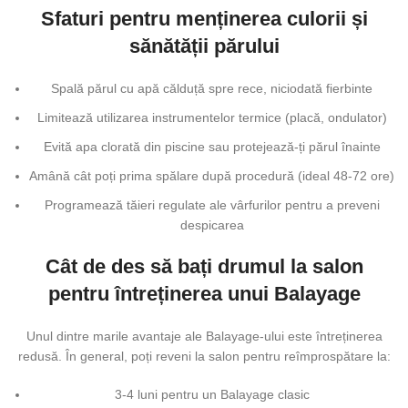
Sfaturi pentru menținerea culorii și
sănătății părului
Spală părul cu apă călduță spre rece, niciodată fierbinte
Limitează utilizarea instrumentelor termice (placă, ondulator)
Evită apa clorată din piscine sau protejează-ți părul înainte
Amână cât poți prima spălare după procedură (ideal 48-72 ore)
Programează tăieri regulate ale vârfurilor pentru a preveni
despicarea
Cât de des să bați drumul la salon
pentru întreținerea unui Balayage
Unul dintre marile avantaje ale Balayage-ului este întreținerea
redusă. În general, poți reveni la salon pentru reîmprospătare la:
3-4 luni pentru un Balayage clasic