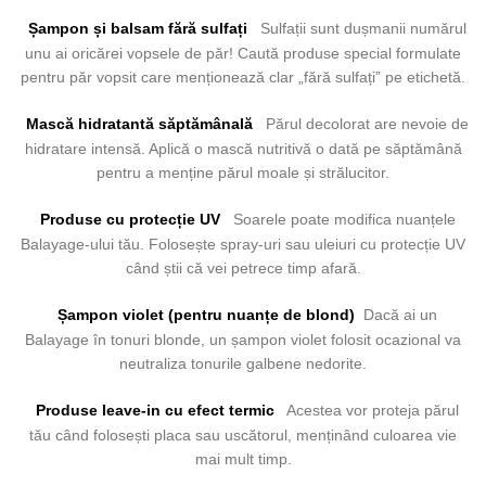
Șampon și balsam fără sulfați
Sulfații sunt dușmanii numărul
unu ai oricărei vopsele de păr! Caută produse special formulate
pentru păr vopsit care menționează clar „fără sulfați” pe etichetă.
Mască hidratantă săptămânală
Părul decolorat are nevoie de
hidratare intensă. Aplică o mască nutritivă o dată pe săptămână
pentru a menține părul moale și strălucitor.
Produse cu protecție UV
Soarele poate modifica nuanțele
Balayage-ului tău. Folosește spray-uri sau uleiuri cu protecție UV
când știi că vei petrece timp afară.
Șampon violet (pentru nuanțe de blond)
Dacă ai un
Balayage în tonuri blonde, un șampon violet folosit ocazional va
neutraliza tonurile galbene nedorite.
Produse leave-in cu efect termic
Acestea vor proteja părul
tău când folosești placa sau uscătorul, menținând culoarea vie
mai mult timp.