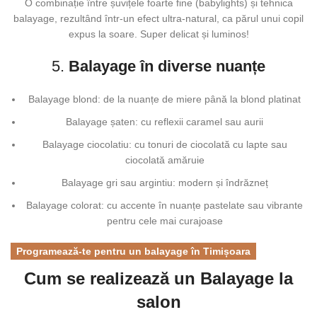
O combinație între șuvițele foarte fine (babylights) și tehnica
balayage, rezultând într-un efect ultra-natural, ca părul unui copil
expus la soare. Super delicat și luminos!
5.
Balayage în diverse nuanțe
Balayage blond: de la nuanțe de miere până la blond platinat
Balayage șaten: cu reflexii caramel sau aurii
Balayage ciocolatiu: cu tonuri de ciocolată cu lapte sau
ciocolată amăruie
Balayage gri sau argintiu: modern și îndrăzneț
Balayage colorat: cu accente în nuanțe pastelate sau vibrante
pentru cele mai curajoase
Programează-te pentru un balayage în Timișoara
Cum se realizează un Balayage la
salon