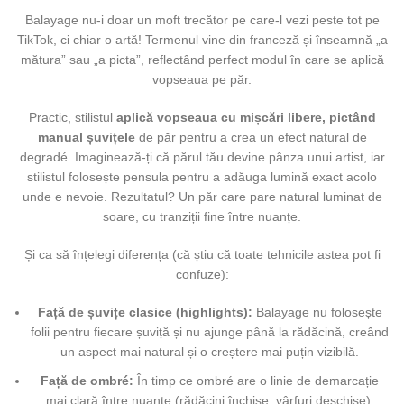
Balayage nu-i doar un moft trecător pe care-l vezi peste tot pe
TikTok, ci chiar o artă! Termenul vine din franceză și înseamnă „a
mătura” sau „a picta”, reflectând perfect modul în care se aplică
vopseaua pe păr.
Practic, stilistul
aplică vopseaua cu mișcări libere, pictând
manual șuvițele
de păr pentru a crea un efect natural de
degradé. Imaginează-ți că părul tău devine pânza unui artist, iar
stilistul folosește pensula pentru a adăuga lumină exact acolo
unde e nevoie. Rezultatul? Un păr care pare natural luminat de
soare, cu tranziții fine între nuanțe.
Și ca să înțelegi diferența (că știu că toate tehnicile astea pot fi
confuze):
Față de șuvițe clasice (highlights):
Balayage nu folosește
folii pentru fiecare șuviță și nu ajunge până la rădăcină, creând
un aspect mai natural și o creștere mai puțin vizibilă.
Față de ombré:
În timp ce ombré are o linie de demarcație
mai clară între nuanțe (rădăcini închise, vârfuri deschise),