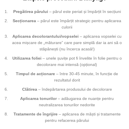
Pregătirea părului
– părul este periat și împărțit în secțiuni
Secționarea
– părul este împărțit strategic pentru aplicarea
culorii
Aplicarea decolorantului/vopselei
– aplicarea vopselei cu
acea mișcare de „măturare” care pare simplă dar ia ani să o
stăpânești (nu încerca acasă!)
Utilizarea foliei
– unele șuvițe pot fi învelite în folie pentru o
decolorare mai intensă (opțional)
Timpul de acționare
– între 30-45 minute, în funcție de
rezultatul dorit
Clătirea
– îndepărtarea produsului de decolorare
Aplicarea tonurilor
– adăugarea de nuanțe pentru
neutralizarea tonurilor nedorite
Tratamente de îngrijire
– aplicarea de măști și tratamente
pentru refacerea părului